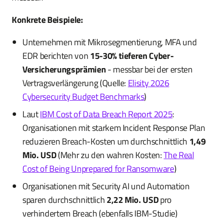
Konkrete Beispiele:
Unternehmen mit Mikrosegmentierung, MFA und
EDR berichten von
15-30% tieferen Cyber-
Versicherungsprämien
- messbar bei der ersten
Vertragsverlängerung (Quelle:
Elisity 2026
Cybersecurity Budget Benchmarks
)
Laut
IBM Cost of Data Breach Report 2025
:
Organisationen mit starkem Incident Response Plan
reduzieren Breach-Kosten um durchschnittlich
1,49
Mio. USD
(Mehr zu den wahren Kosten:
The Real
Cost of Being Unprepared for Ransomware
)
Organisationen mit Security AI und Automation
sparen durchschnittlich
2,22 Mio. USD
pro
verhindertem Breach (ebenfalls IBM-Studie)