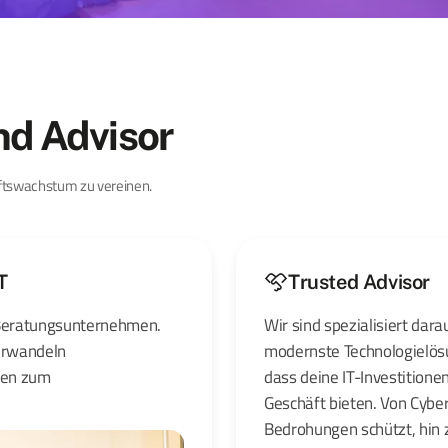
nd Advisor
ftswachstum zu vereinen.
T
Trusted Advisor
T-Beratungsunternehmen.
Wir sind spezialisiert dara
verwandeln
modernste Technologielös
cen zum
dass deine IT-Investition
Geschäft bieten. Von Cybe
Bedrohungen schützt, hin z