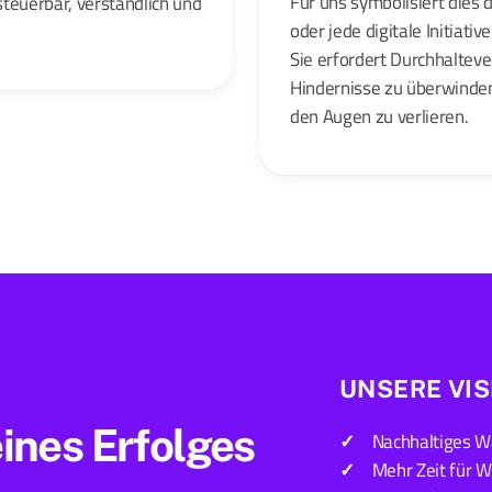
Für uns symbolisiert dies
steuerbar, verständlich und
oder jede digitale Initiativ
Sie erfordert Durchhalteve
Hindernisse zu überwinden,
den Augen zu verlieren.
UNSERE VIS
eines Erfolges
Nachhaltiges W
Mehr Zeit für W