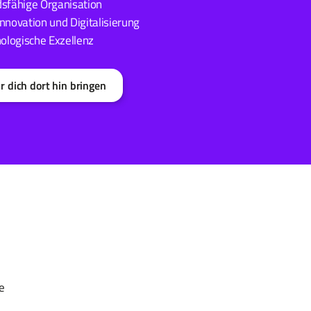
dsfähige Organisation
nnovation und Digitalisierung
nologische Exzellenz
r dich dort hin bringen
e