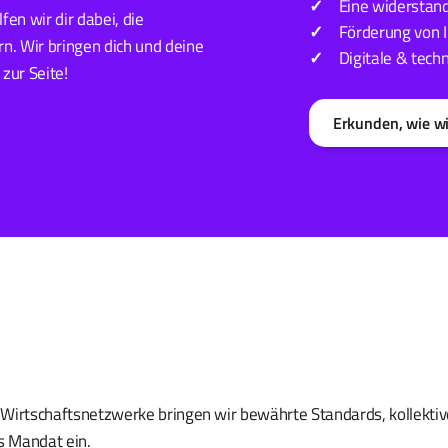
Eine widerstan
en wir dir dabei, die
Förderung von I
n. Wir bringen dich und deine
Digitale & tech
 zur Seite!
Erkunden, wie wi
d Wirtschaftsnetzwerke bringen wir bewährte Standards, kollektiv
s Mandat ein.