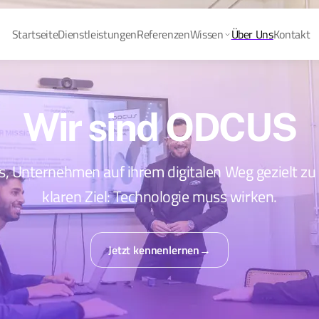
Startseite
Dienstleistungen
Referenzen
Wissen
Über Uns
Kontakt
Wir sind ODCUS
s, Unternehmen auf ihrem digitalen Weg gezielt zu
klaren Ziel: Technologie muss wirken.
Jetzt kennenlernen
→