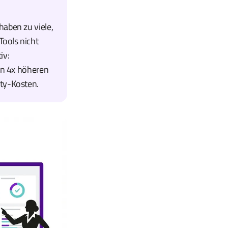
aben zu viele,
ools nicht
iv:
en 4x höheren
ty-Kosten.