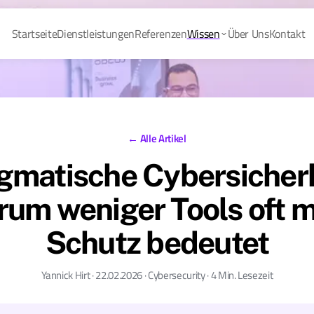
Startseite
Dienstleistungen
Referenzen
Wissen
Über Uns
Kontakt
← Alle Artikel
gmatische Cybersicherh
um weniger Tools oft 
Schutz bedeutet
Yannick Hirt · 22.02.2026 · Cybersecurity · 4 Min. Lesezeit