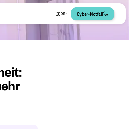
Cyber-Notfall
DE
eit:
mehr