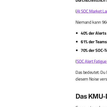
Durchschnittlich 
(
AI SOC Market L
Niemand kann 960 
40% der Alerts
61% der Teams 
70% der SOC-T
(
SOC Alert Fatigu
Das bedeutet: Du b
diesem Noise verst
Das KMU-