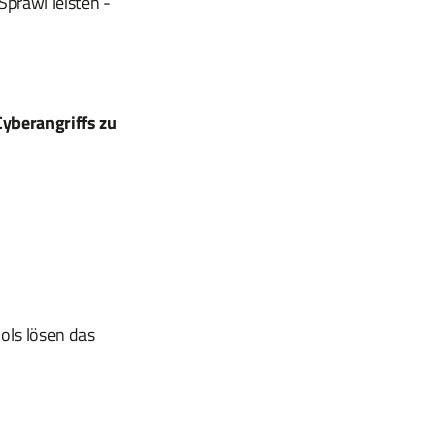
prawl leisten -
Cyberangriffs zu
ols lösen das