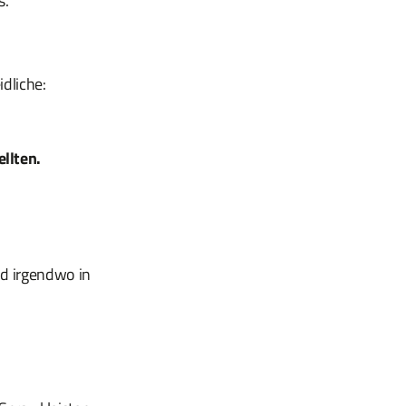
s.
dliche:
ellten.
nd irgendwo in