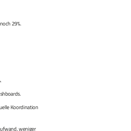
noch 29%.
.
Dashboards.
uelle Koordination
Aufwand, weniger