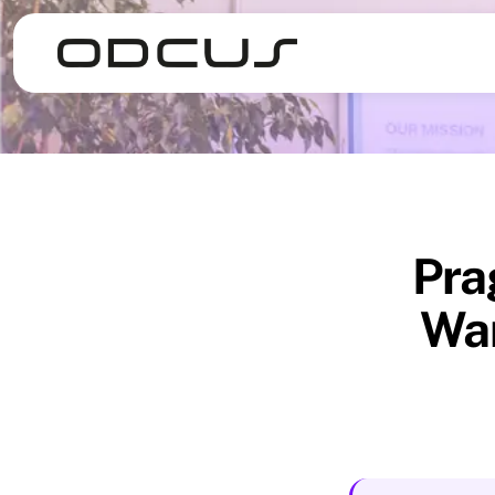
Pra
War