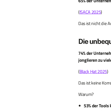
65% der Unternehm
(
ISACA 2025
)
Das ist nicht die 
Die unbeq
74% der Unterneh
jonglieren zu viel
(
Black Hat 2025
)
Das ist keine Korr
Warum?
53% der Tools 