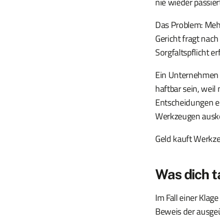
nie wieder passier
Das Problem: Mehr
Gericht fragt nach 
Sorgfaltspflicht er
Ein Unternehmen k
haftbar sein, wei
Entscheidungen e
Werkzeugen auskom
Geld kauft Werkze
Was dich t
Im Fall einer Klag
Beweis der ausgeü