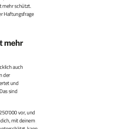
t mehr schützt.
ner Haftungsfrage
ht mehr
cklich auch
n der
ertet und
 Das sind
250'000 vor, und
 dich, mit deinem
unterschätzt, kann