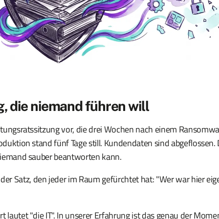
g, die niemand führen will
waltungsratssitzung vor, die drei Wochen nach einem Ransomwa
roduktion stand fünf Tage still. Kundendaten sind abgeflossen.
e niemand sauber beantworten kann.
r Satz, den jeder im Raum gefürchtet hat: "Wer war hier eige
t lautet "die IT". In unserer Erfahrung ist das genau der Mome