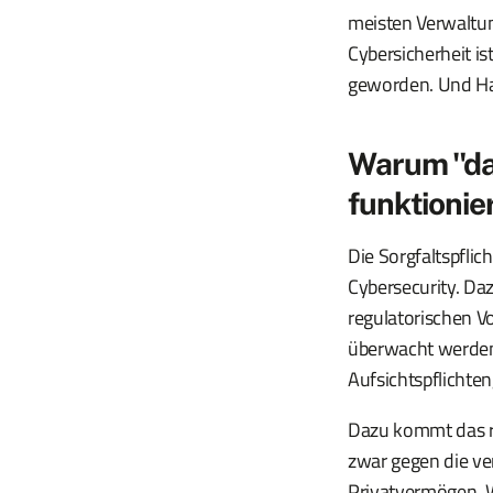
meisten Verwaltun
Cybersicherheit is
geworden. Und Haf
Warum "das
funktionie
Die Sorgfaltspfli
Cybersecurity. Daz
regulatorischen Vo
überwacht werden.
Aufsichtspflichten
Dazu kommt das re
zwar gegen die ve
Privatvermögen. W