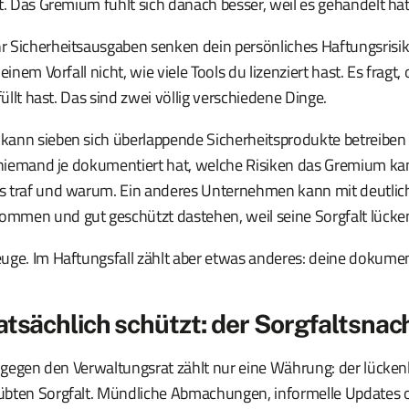
t. Das Gremium fühlt sich danach besser, weil es gehandelt hat
 Sicherheitsausgaben senken dein persönliches Haftungsrisi
einem Vorfall nicht, wie viele Tools du lizenziert hast. Es fragt,
füllt hast. Das sind zwei völlig verschiedene Dinge.
ann sieben sich überlappende Sicherheitsprodukte betreiben
l niemand je dokumentiert hat, welche Risiken das Gremium ka
s traf und warum. Ein anderes Unternehmen kann mit deutlic
men und gut geschützt dastehen, weil seine Sorgfalt lückenl
uge. Im Haftungsfall zählt aber etwas anderes: deine dokument
atsächlich schützt: der Sorgfaltsnac
e gegen den Verwaltungsrat zählt nur eine Währung: der lückenlo
bten Sorgfalt. Mündliche Abmachungen, informelle Updates o