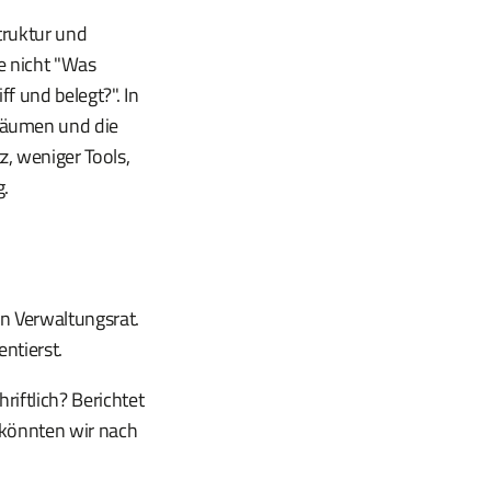
truktur und
ge nicht "Was
f und belegt?". In
räumen und die
, weniger Tools,
g.
n Verwaltungsrat.
ntierst.
riftlich? Berichtet
 könnten wir nach