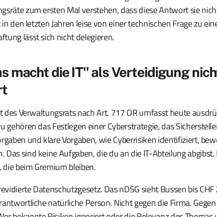
gsräte zum ersten Mal verstehen, dass diese Antwort sie nich
t in den letzten Jahren leise von einer technischen Frage zu ei
tung lässt sich nicht delegieren.
 macht die IT" als Verteidigung nic
rt
cht des Verwaltungsrats nach Art. 717 OR umfasst heute ausdrü
u gehören das Festlegen einer Cyberstrategie, das Sicherstelle
rgaben und klare Vorgaben, wie Cyberrisiken identifiziert, bew
 Das sind keine Aufgaben, die du an die IT-Abteilung abgibst.
, die beim Gremium bleiben.
vidierte Datenschutzgesetz. Das nDSG sieht Bussen bis CHF 
rantwortliche natürliche Person. Nicht gegen die Firma. Gegen
er bekannte Risiken ignoriert oder die Relevanz des Themas 