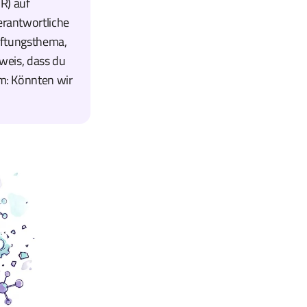
OR) auf
erantwortliche
Haftungsthema,
hweis, dass du
um: Könnten wir