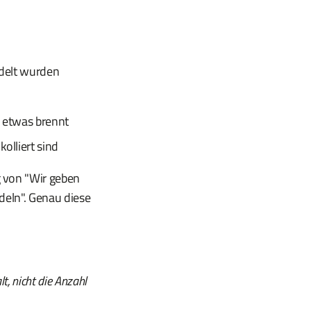
ndelt wurden
n etwas brennt
olliert sind
g von "Wir geben
ndeln". Genau diese
t, nicht die Anzahl