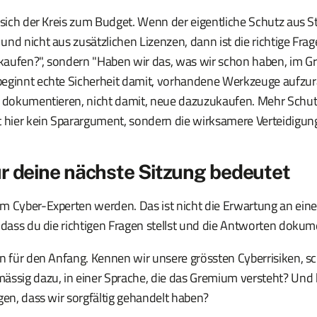
 sich der Kreis zum Budget. Wenn der eigentliche Schutz aus S
nd nicht aus zusätzlichen Lizenzen, dann ist die richtige Fra
aufen?", sondern "Haben wir das, was wir schon haben, im Grif
beginnt echte Sicherheit damit, vorhandene Werkzeuge aufzu
u dokumentieren, nicht damit, neue dazuzukaufen. Mehr Schutz
t hier kein Sparargument, sondern die wirksamere Verteidigun
r deine nächste Sitzung bedeutet
m Cyber-Experten werden. Das ist nicht die Erwartung an eine
 dass du die richtigen Fragen stellst und die Antworten dokume
n für den Anfang. Kennen wir unsere grössten Cyberrisiken, sch
ässig dazu, in einer Sprache, die das Gremium versteht? Und
gen, dass wir sorgfältig gehandelt haben?