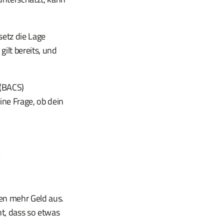
setz die Lage
gilt bereits, und
 (BACS)
ine Frage, ob dein
n
en mehr Geld aus.
ht, dass so etwas