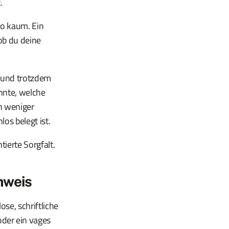
.
ko kaum. Ein
 ob du deine
 und trotzdem
nnte, welche
h weniger
os belegt ist.
ierte Sorgfalt.
hweis
se, schriftliche
der ein vages