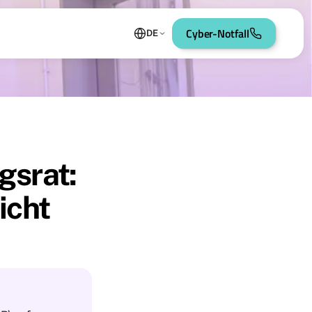
Cyber-Notfall
DE
gsrat:
icht