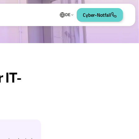
Cyber-Notfall
DE
 IT-