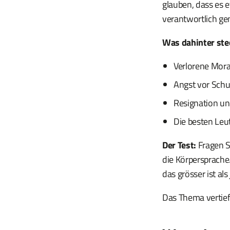
glauben, dass es 
verantwortlich g
Was dahinter ste
Verlorene Moral
Angst vor Sch
Resignation u
Die besten Leu
Der Test:
Fragen S
die Körpersprache
das grösser ist als
Das Thema vertief