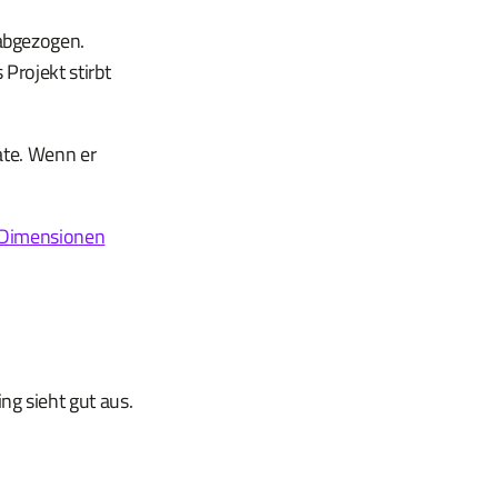
abgezogen.
Projekt stirbt
ate. Wenn er
5 Dimensionen
g sieht gut aus.