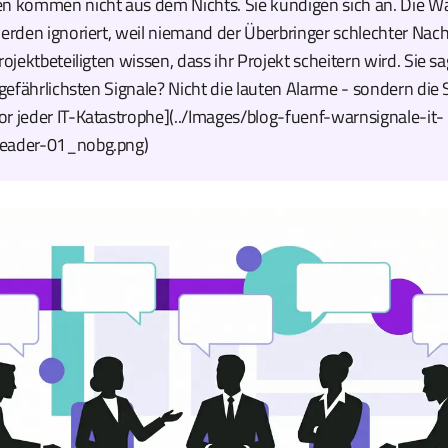
en kommen nicht aus dem Nichts. Sie kündigen sich an. Die Wa
werden ignoriert, weil niemand der Überbringer schlechter Nach
rojektbeteiligten wissen, dass ihr Projekt scheitern wird. Sie s
 gefährlichsten Signale? Nicht die lauten Alarme - sondern die St
r jeder IT-Katastrophe](../Images/blog-fuenf-warnsignale-it-
header-01_nobg.png)