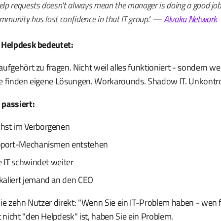
help requests doesn't always mean the manager is doing a good job
mmunity has lost confidence in that IT group."
—
Alvaka Network
m Helpdesk bedeutet:
ufgehört zu fragen. Nicht weil alles funktioniert - sondern weil
e finden eigene Lösungen. Workarounds. Shadow IT. Unkontroll
 passiert:
hst im Verborgenen
upport-Mechanismen entstehen
e IT schwindet weiter
kaliert jemand an den CEO
ie zehn Nutzer direkt: "Wenn Sie ein IT-Problem haben - wen f
nicht "den Helpdesk" ist, haben Sie ein Problem.