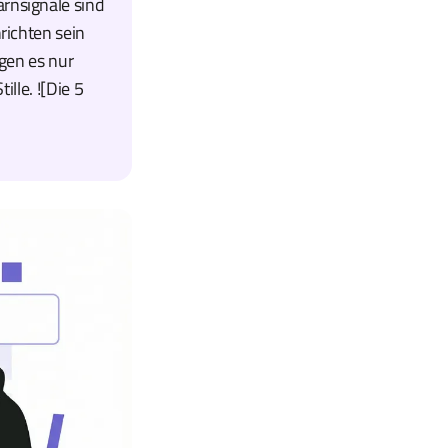
rnsignale sind
richten sein
agen es nur
ille. ![Die 5