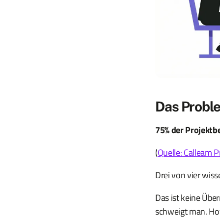
Das Probl
75% der Projektbe
(
Quelle: Calleam P
Drei von vier wis
Das ist keine Übe
schweigt man. Hoff