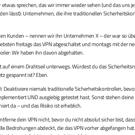
r etwas sprechen, das wir immer wieder sehen (und das uns je
en lässt): Unternehmen, die ihre traditionellen Sicherheitskon
nen Kunden – nennen wir ihn Unternehmen X – der war so üb
 liebsten freitags das VPN abgeschaltet und montags mit der n
poiler: Wir haben ihn davon abgehalten.
bist auf einem Drahtseil unterwegs. Würdest du das Sicherheits
tz gespannt ist? Eben.
 Deaktiviere niemals traditionelle Sicherheitskontrollen, bevo
implementiert UND ausgiebig getestet hast. Sonst stehen dein
iert da – und das Risiko ist erheblich.
 Entferne dein VPN nicht, bevor du nicht absolut sicher bist, da
 alle Bedrohungen abdeckt, die das VPN vorher abgefangen hat.