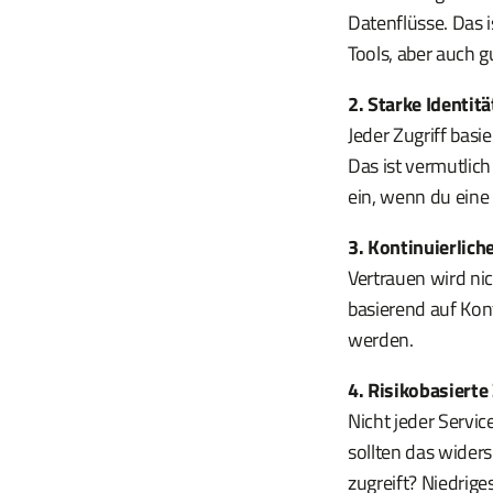
Datenflüsse. Das i
Tools, aber auch g
2. Starke Identi
Jeder Zugriff basi
Das ist vermutlic
ein, wenn du ein
3. Kontinuierlich
Vertrauen wird ni
basierend auf Kont
werden.
4. Risikobasiert
Nicht jeder Service
sollten das widers
zugreift? Niedrige