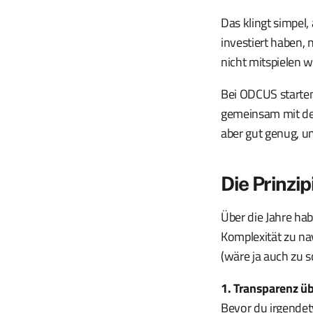
Das klingt simpel,
investiert haben, 
nicht mitspielen 
Bei ODCUS starten
gemeinsam mit dem
aber gut genug, u
Die Prinzi
Über die Jahre ha
Komplexität zu nav
(wäre ja auch zu s
1. Transparenz ü
Bevor du irgendet