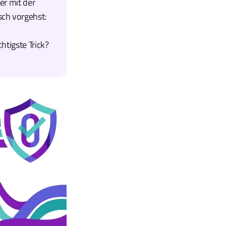
er mit der
sch vorgehst:
htigste Trick?