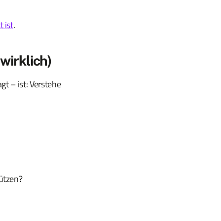
 ist
.
wirklich)
gt – ist: Verstehe
tützen?