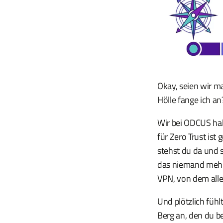
Okay, seien wir ma
Hölle fange ich an?
Wir bei ODCUS hab
für Zero Trust ist
stehst du da und 
das niemand mehr s
VPN, von dem alle
Und plötzlich fühl
Berg an, den du be