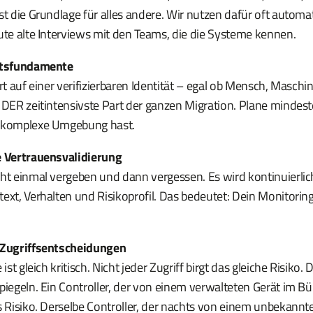
st die Grundlage für alles andere. Wir nutzen dafür oft automa
ute alte Interviews mit den Teams, die die Systeme kennen.
tätsfundamente
ert auf einer verifizierbaren Identität – egal ob Mensch, Maschi
h DER zeitintensivste Part der ganzen Migration. Plane minde
e komplexe Umgebung hast.
e Vertrauensvalidierung
cht einmal vergeben und dann vergessen. Es wird kontinuierlic
ext, Verhalten und Risikoprofil. Das bedeutet: Dein Monitoring
e Zugriffsentscheidungen
 ist gleich kritisch. Nicht jeder Zugriff birgt das gleiche Risiko. 
piegeln. Ein Controller, der von einem verwalteten Gerät im Bü
s Risiko. Derselbe Controller, der nachts von einem unbekannte