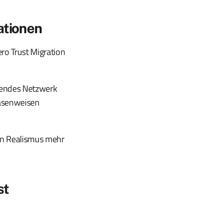
ationen
ero Trust Migration
ehendes Netzwerk
hasenweisen
tzen Realismus mehr
st