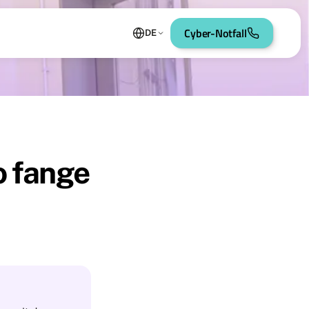
Cyber-Notfall
DE
o fange