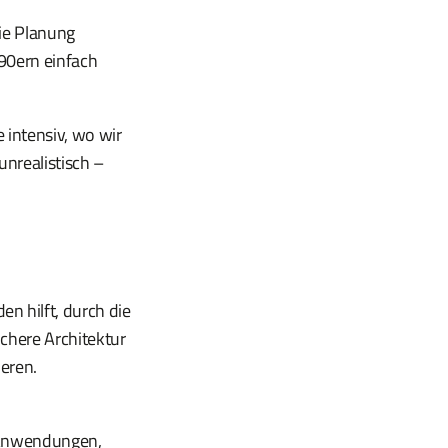
die Planung
 90ern einfach
intensiv, wo wir
nrealistisch –
n hilft, durch die
ichere Architektur
ieren.
, Anwendungen,