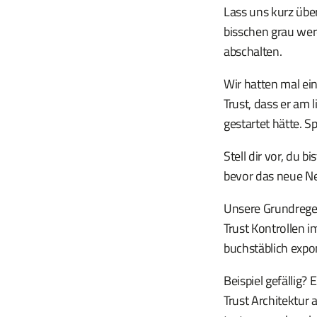
Lass uns kurz übe
bisschen grau werd
abschalten.
Wir hatten mal ei
Trust, dass er am
gestartet hätte. S
Stell dir vor, du 
bevor das neue Ne
Unsere Grundregel:
Trust Kontrollen 
buchstäblich expon
Beispiel gefällig?
Trust Architektur